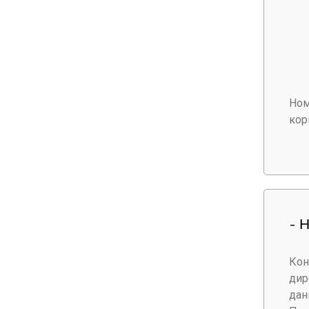
Ном
кор
- 
Кон
дир
дан