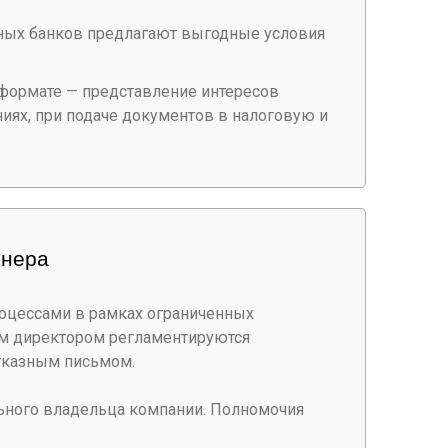
ных банков предлагают выгодные условия
формате — представление интересов
иях, при подаче документов в налоговую и
онера
роцессами в рамках ограниченных
м директором регламентируются
отказным письмом.
льного владельца компании. Полномочия