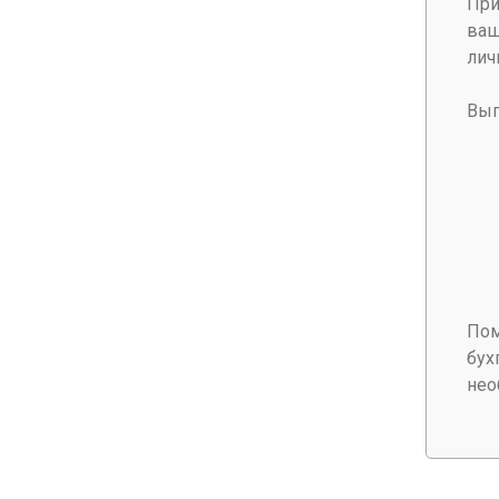
При
ваш
лич
Выг
Пом
бух
нео