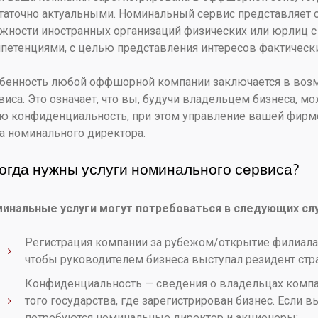
таточно актуальными. Номинальный сервис представляет 
жности иностранных организаций физических или юрлиц с
петенциями, с целью представления интересов фактически
бенность любой оффшорной компании заключается в воз
виса. Это означает, что вы, будучи владельцем бизнеса, мож
ю конфиденциальность, при этом управление вашей фирмо
а номинального директора.
Когда нужны услуги номинального сервиса?
инальные услуги могут потребоваться в следующих слу
Регистрация компании за рубежом/открытие филиала 
чтобы руководителем бизнеса выступал резидент стр
Конфиденциальность — сведения о владельцах компан
того государства, где зарегистрирован бизнес. Если 
потребуются номинальные директор и акционеры;