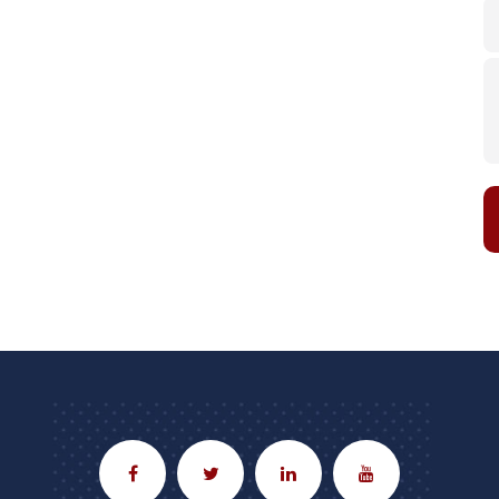



