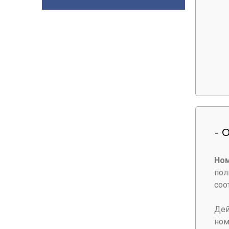
- 
Ном
пол
соо
Дей
ном